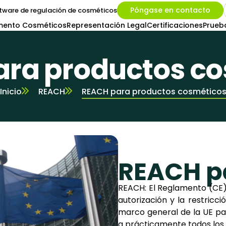
Póngase en contacto
tware de regulación de cosméticos
mento Cosméticos
Representación Legal
Certificaciones
Prueb
ra productos c
Inicio
REACH
REACH para productos cosmético
REACH p
REACH: El Reglamento (CE) n
autorización y la restricc
marco general de la UE par
a prácticamente todos los s