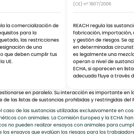
(CE) nº 1907/2006
la la comercialización de
REACH regula las sustanc
uisitos para la
fabricación, importación,
quetado, las restricciones
y gestión de riesgos. Se a
 designación de una
en determinadas circunst
co que deben cumplir tus
es legalmente una mezcla
a UE.
operan a nivel de sustanci
ECHA, si aparecen en lista
adecuada fluye a través d
narse en paralelo. Su interacción es importante en la pr
de las listas de sustancias prohibidas y restringidas de
l caso de las sustancias utilizadas exclusivamente en co
éticos con animales. La Comisión Europea y la ECHA han a
os no pueden realizar ensayos con animales para cumplir 
los ensayos que evalúan los riesgos para los trabajadores