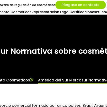
Póngase en contacto
tware de regulación de cosméticos
mento Cosméticos
Representación Legal
Certificaciones
Prueb
sur Normativa sobre cosmét
to Cosmeticos
América del Sur Mercosur Normati
rcio comercial formado por cinco países: Brasil, Argenti