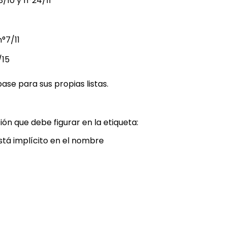
/10 y n°24/11
°7/11
/15
ase para sus propias listas.
n que debe figurar en la etiqueta:
stá implícito en el nombre