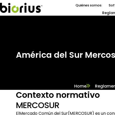
Quiénes somos
Sof
Regla
América del Sur Merco
Home
Reglamen
Contexto normativo
MERCOSUR
El
Mercado Común del Sur
(MERCOSUR) es un conso