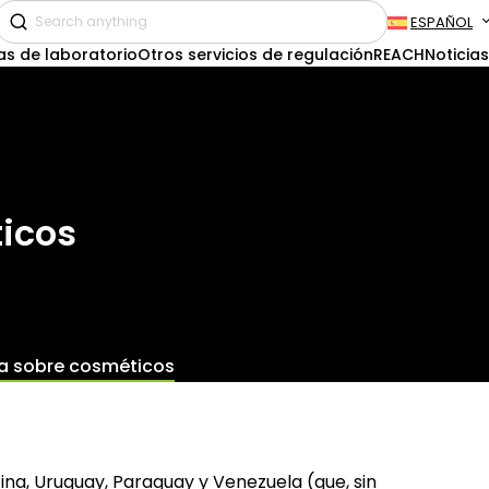
ESPAÑOL
as de laboratorio
Otros servicios de regulación
REACH
Noticias
icos
va sobre cosméticos
na, Uruguay, Paraguay y Venezuela (que, sin