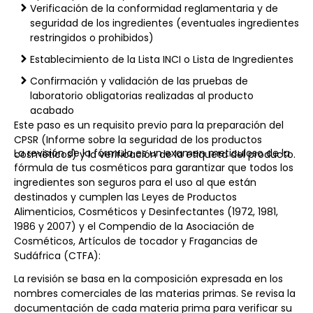
Verificación de la conformidad reglamentaria y de
seguridad de los ingredientes (eventuales ingredientes
restringidos o prohibidos)
Establecimiento de la Lista INCI o Lista de Ingredientes
Confirmación y validación de las pruebas de
laboratorio obligatorias realizadas al producto
acabado
Este paso es un requisito previo para la preparación del
CPSR (Informe sobre la seguridad de los productos
La revisión de la fórmula es un examen meticuloso de la
cosméticos) y la verificación de la etiqueta del producto.
fórmula de tus cosméticos para garantizar que todos los
ingredientes son seguros para el uso al que están
destinados y cumplen las Leyes de Productos
Alimenticios, Cosméticos y Desinfectantes (1972, 1981,
1986 y 2007) y el Compendio de la Asociación de
Cosméticos, Artículos de tocador y Fragancias de
Sudáfrica (CTFA):
La revisión se basa en la composición expresada en los
nombres comerciales de las materias primas. Se revisa la
documentación de cada materia prima para verificar su