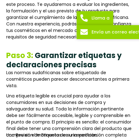
este proceso. Te ayudaremos a evaluar los ingredientes,
la formulación y el uso previsto de tu producto para
garantizar el cumplimiento de la normativa sudafricana.
Llama a
Con nuestra experiencia, podrás introducir con confianza
tus cosméticos en el mercado cumpliendo todos los
Envía un correo elec
requisitos de seguridad necesarios.
Paso 3:
Garantizar etiquetas y
declaraciones precisas
Las normas sudafricanas sobre etiquetado de
cosméticos pueden parecer desconcertantes a primera
vista.
Una etiqueta legible es crucial para ayudar a los
consumidores en sus decisiones de compra y
salvaguardar su salud. Toda la información pertinente
debe ser fácilmente accesible, legible y comprensible en
el punto de compra. El principio es sencillo: el consumidor
final debe tener una comprensión clara del producto que
compra en el momento de su inspección.
Una Revisión de Etiquetas es una verificación completa