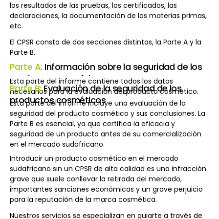
los resultados de las pruebas, los certificados, las
declaraciones, la documentación de las materias primas,
etc.
El CPSR consta de dos secciones distintas, la Parte A y la
Parte B.
Parte A:
Información sobre la seguridad de los
productos cosméticos
Esta parte del informe contiene todos los datos
Parte B:
Evaluación de la seguridad de los
necesarios para la evaluación del producto cosmético.
productos cosméticos
Esta parte del informe incluye una evaluación de la
seguridad del producto cosmético y sus conclusiones. La
Parte B es esencial, ya que certifica la eficacia y
seguridad de un producto antes de su comercialización
en el mercado sudafricano.
Introducir un producto cosmético en el mercado
sudafricano sin un CPSR de alta calidad es una infracción
grave que suele conllevar la retirada del mercado,
importantes sanciones económicas y un grave perjuicio
para la reputación de la marca cosmética.
Nuestros servicios se especializan en guiarte a través de