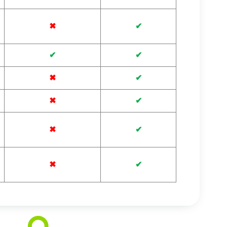
✖
✔
✔
✔
✖
✔
✖
✔
✖
✔
✖
✔