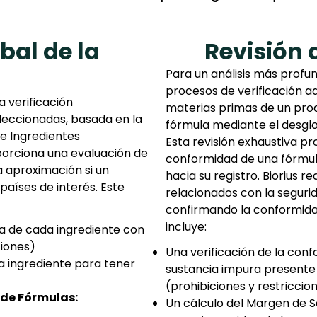
al de la
Revisión 
Para un análisis más profu
procesos de verificación a
 verificación
materias primas de un prod
leccionadas, basada en la
fórmula mediante el desglo
e Ingredientes
Esta revisión exhaustiva pr
oporciona una evaluación de
conformidad de una fórmul
 aproximación si un
hacia su registro. Biorius r
países de interés. Este
relacionados con la seguri
confirmando la conformida
incluye:
a de cada ingrediente con
ciones)
Una verificación de la con
a ingrediente para tener
sustancia impura presente 
(prohibiciones y restriccion
 de Fórmulas:
Un cálculo del Margen de S