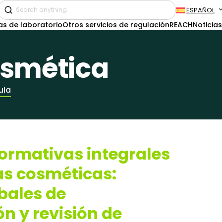
ESPAÑOL
as de laboratorio
Otros servicios de regulación
REACH
Noticias
osmética
ula
ormativas integrales
as cosméticas:
obales de
 y revisión de