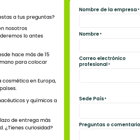
Nombre de la empresa
*
estas a tus preguntas?
on nosotros
Nombre
*
deremos lo antes
esde hace más de 15
Correo electrónico
en mano para colocar
profesional
*
a cosmética en Europa,
países.
Sede País
*
macéuticos y químicos a
plazo de entrega más
Preguntas o comentari
d. ¿Tienes curiosidad?