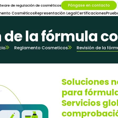
Póngase en contacto
tware de regulación de cosméticos
mento Cosméticos
Representación Legal
Certificaciones
Prueb
n de la fórmula c
cio
Reglamento Cosmeticos
Revisión de la fórm
Soluciones n
para fórmul
Servicios gl
comprobación