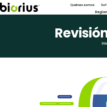
Quiénes somos
Sof
Regla
Revisió
Ini