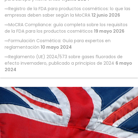
Registro de la FDA para productos cosméticos: lo que las
empresas deben saber según la MoCRA
12 junio 2026
MoCRA Compliance: guía completa sobre los requisitos
de la FDA para los productos cosméticos
19 mayo 2026
Formulación Cosmética: Guía para expertos en
reglamentación
10 mayo 2024
Reglamento (UE) 2024/573 sobre gases fluorados de
efecto invernadero, publicado a principios de 2024
6 mayo
2024