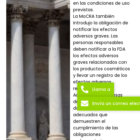
en las condiciones de uso
previstas.
La MoCRA también
introdujo la obligación de
notificar los efectos
adversos graves. Las
personas responsables
deben notificar a la FDA
los efectos adversos
graves relacionados con
los productos cosméticos
y llevar un registro de los
efectos adversos
recibidos.
Llama a
Además, las empresas
deben llevar registros y
Envía un correo elec
documentación
adecuados que
demuestren el
cumplimiento de las
obligaciones