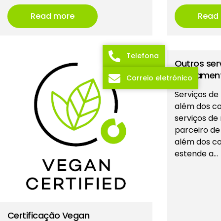
Read more
Read
Telefona
Outros ser
regulamen
Correio eletrónico
Serviços d
além dos c
serviços de
parceiro d
além dos co
estende a…
Certificação Vegan