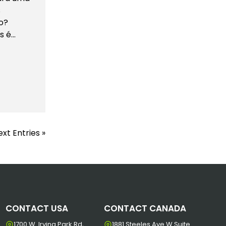
s
o?
s é…
xt Entries »
CONTACT USA
CONTACT CANADA
1700 W. Irving Park Rd,
1881 Steeles Ave W Suite