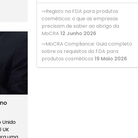
Registo na FDA para produtos
cosméticos: o que as empresas
precisam de saber ao abrigo da
MoCRA
12 Junho 2026
MoCRA Compliance: Guia completo
sobre os requisitos da FDA para
produtos cosméticos
19 Maio 2026
ino
 Unido
l UK
ura uma