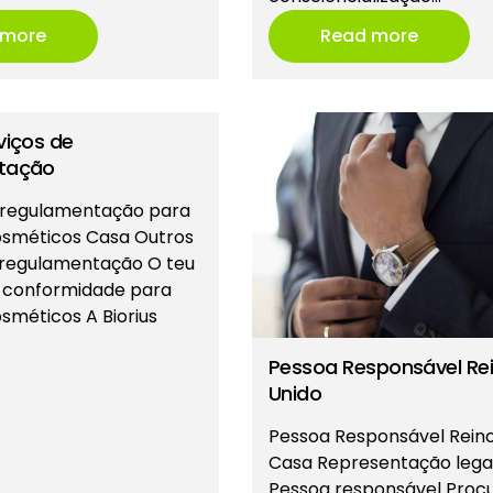
 more
Read more
viços de
tação
e regulamentação para
osméticos Casa Outros
 regulamentação O teu
e conformidade para
sméticos A Biorius
Pessoa Responsável Re
Unido
Pessoa Responsável Reino
Casa Representação lega
Pessoa responsável Proc