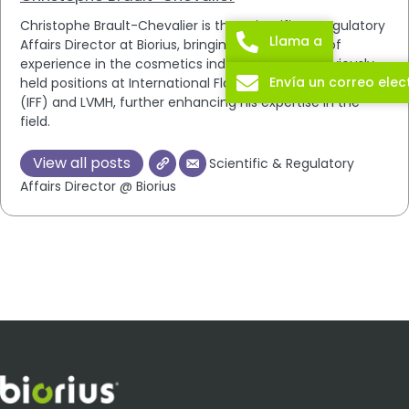
Christophe Brault-Chevalier is the Scientific & Regulatory
Llama a
Affairs Director at Biorius, bringing over 20 years of
experience in the cosmetics industry. He has previously
Envía un correo elec
held positions at International Flavors & Fragrances Inc.
(IFF) and LVMH, further enhancing his expertise in the
field.
View all posts
Scientific & Regulatory
Affairs Director @ Biorius