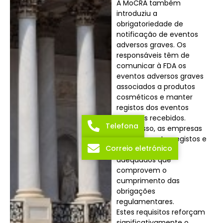
A MoCRA também
introduziu a
obrigatoriedade de
notificação de eventos
adversos graves. Os
responsáveis têm de
comunicar à FDA os
eventos adversos graves
associados a produtos
cosméticos e manter
registos dos eventos
adversos recebidos.
Telefona
Além disso, as empresas
têm de manter registos e
Correio eletrónico
documentação
adequados que
comprovem o
cumprimento das
obrigações
regulamentares.
Estes requisitos reforçam
significativamente o