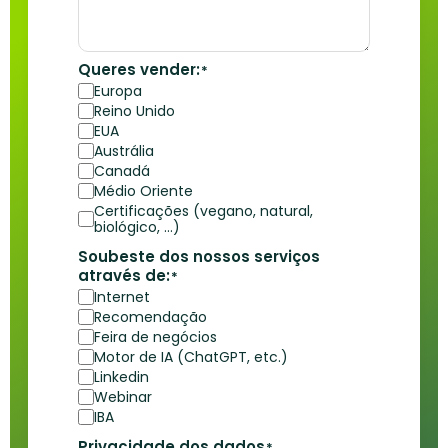
Queres vender:
*
Europa
Reino Unido
EUA
Austrália
Canadá
Médio Oriente
Certificações (vegano, natural,
biológico, …)
Soubeste dos nossos serviços
através de:
*
Internet
Recomendação
Feira de negócios
Motor de IA (ChatGPT, etc.)
Linkedin
Webinar
IBA
Privacidade dos dados
*