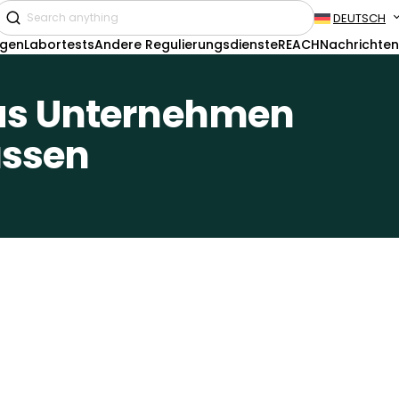
DEUTSCH
ngen
Labortests
Andere Regulierungsdienste
REACH
Nachrichten
Was Unternehmen
ssen