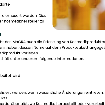
ndorte
hre erneuert werden. Dies
er Kosmetikhersteller zu
e
eibt das MoCRA auch die Erfassung von Kosmetikprodukten
keninhaber, dessen Name auf dem Produktetikett angegeb
tikprodukt vorlegen.
thält unter anderem folgende Informationen:
beitet wird
lisiert werden, wenn wesentliche Änderungen eintreten,
ukts.
s darüber gibt, wo Kosmetika hergestellt oder verarbeite