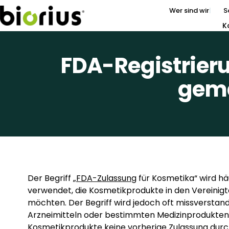
Wer sind wir
S
K
FDA-Registrier
gem
Der Begriff
„FDA-Zulassung
für Kosmetika“ wird h
verwendet, die Kosmetikprodukte in den Vereinig
möchten. Der Begriff wird jedoch oft missverstan
Arzneimitteln oder bestimmten Medizinprodukten
Kosmetikprodukte keine vorherige Zulassung durch