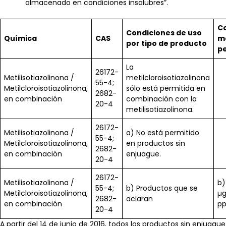
almacenado en condiciones insalubres”.
C
Condiciones de uso
Química
CAS
m
por tipo de producto
p
La
26172-
Metilisotiazolinona /
metilcloroisotiazolinona
55-4;
Metilcloroisotiazolinona,
sólo está permitida en
2682-
en combinación
combinación con la
20-4
metilisotiazolinona.
26172-
Metilisotiazolinona /
a) No está permitido
55-4;
Metilcloroisotiazolinona,
en productos sin
2682-
en combinación
enjuague.
20-4
26172-
Metilisotiazolinona /
b)
55-4;
b) Productos que se
Metilcloroisotiazolinona,
µg
2682-
aclaran
en combinación
p
20-4
A partir del 14 de junio de 2016, todos los productos sin enjuague