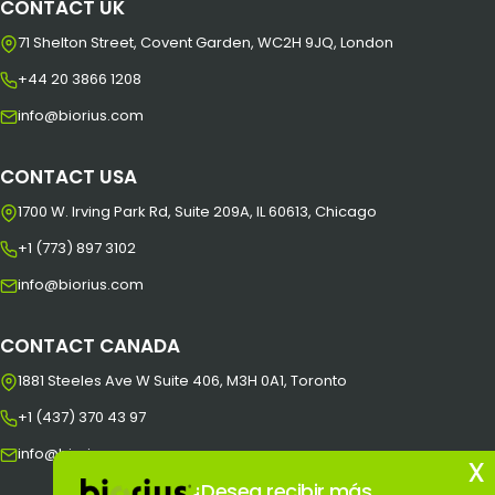
CONTACT UK
71 Shelton Street, Covent Garden, WC2H 9JQ, London
+44 20 3866 1208
info@biorius.com
CONTACT USA
1700 W. Irving Park Rd, Suite 209A, IL 60613, Chicago
+1 (773) 897 3102
info@biorius.com
CONTACT CANADA
1881 Steeles Ave W Suite 406, M3H 0A1, Toronto
+1 (437) 370 43 97
info@biorius.com
x
¿Desea recibir más