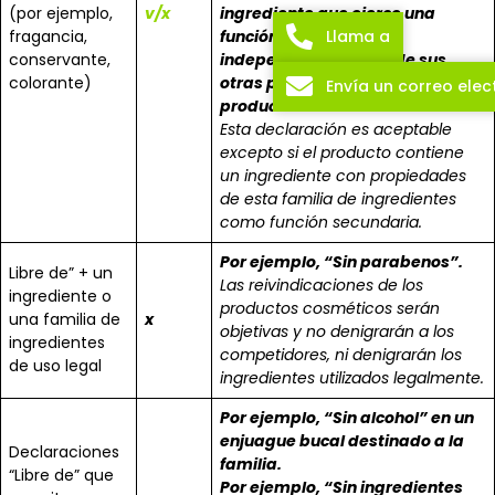
(por ejemplo,
v/x
ingrediente que ejerce una
Llama a
fragancia,
función perfumante,
conservante,
independientemente de sus
colorante)
otras posibles funciones en el
Envía un correo elec
producto.
Esta declaración es aceptable
excepto si el producto contiene
un ingrediente con propiedades
de esta familia de ingredientes
como función secundaria.
Por ejemplo, “Sin parabenos”.
Libre de” + un
Las reivindicaciones de los
ingrediente o
productos cosméticos serán
una familia de
x
objetivas y no denigrarán a los
ingredientes
competidores, ni denigrarán los
de uso legal
ingredientes utilizados legalmente.
Por ejemplo, “Sin alcohol” en un
enjuague bucal destinado a la
Declaraciones
familia.
“Libre de” que
Por ejemplo, “Sin ingredientes