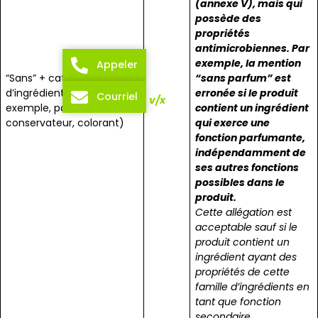
(annexe V), mais qui
possède des
propriétés
antimicrobiennes. Par
exemple, la mention
Appeler
“Sans” + catégorie
“sans parfum” est
d’ingrédients (par
erronée si le produit
Courriel
v/x
exemple, parfum,
contient un ingrédient
conservateur, colorant)
qui exerce une
fonction parfumante,
indépendamment de
ses autres fonctions
possibles dans le
produit.
Cette allégation est
acceptable sauf si le
produit contient un
ingrédient ayant des
propriétés de cette
famille d’ingrédients en
tant que fonction
secondaire.