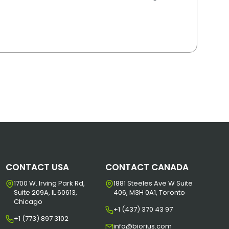
CONTACT USA
CONTACT CANADA
1700 W. Irving Park Rd,
1881 Steeles Ave W Suite
Suite 209A, IL 60613,
406, M3H 0A1, Toronto
Chicago
+1 (437) 370 43 97
+1 (773) 897 3102
info@biorius.com