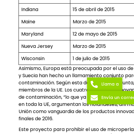
Indiana
15 de abril de 2015
Maine
Marzo de 2015
Maryland
12 de mayo de 2015
Nueva Jersey
Marzo de 2015
Wisconsin
1 de julio de 2015
Asimismo, Europa está preocupada por el uso de m
y Suecia han hecho un llamamiento conjunto para 
contaminación. Según esta declaración conjunta, 
Llama a
miembros de la UE. Los cuatro países que apoyan 
de contaminación, “lo que ya sabemos es suficien
Envía un corre
en toda la UE, argumentan los holandeses, afirman
Unión como vanguardia de los productos innovador
finales de 2016.
Este proyecto para prohibir el uso de microperlas