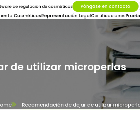
Póngase en contacto
tware de regulación de cosméticos
mento Cosméticos
Representación Legal
Certificaciones
Prueb
 de utilizar microperlas
Home
Recomendación de dejar de utilizar microperl