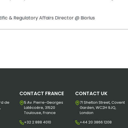
tific & Regulatory Affairs Director @ Biorius
CONTACT FRANCE
CONTACT UK
rd de
5 Av. Pierre-Georges
71 Shelton Street, Covent
,
Latécoère, 31520
Garden, WC2H 9JQ,
Toulouse, France
London
+32 2 888 4010
+44 20 3866 1208