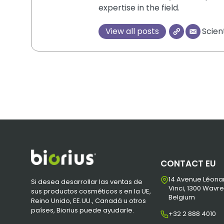
expertise in the field.
View all posts
Scien
CONTACT EU
14 Avenue Léona
Si desea desarrollar las ventas de
Vinci, 1300 Wavre
sus productos cosméticos s en la UE,
Belgium
Reino Unido, EE.UU., Canadá u otros
países, Biorius puede ayudarle.
+32 2 888 4010