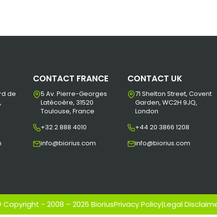
CONTACT FRANCE
CONTACT UK
rd de
5 Av. Pierre-Georges
71 Shelton Street, Covent
,
Latécoère, 31520
Garden, WC2H 9JQ,
Toulouse, France
London
+32 2 888 4010
+44 20 3866 1208
m
info@biorius.com
info@biorius.com
 Copyright - 2008 – 2026 Biorius
Privacy Policy
|
Legal Disclaim