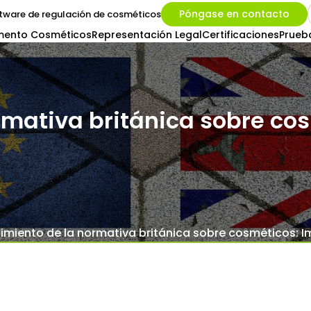
Póngase en contacto
tware de regulación de cosméticos
mento Cosméticos
Representación Legal
Certificaciones
Prueb
mativa británica sobre cos
miento de la normativa británica sobre cosméticos: Im