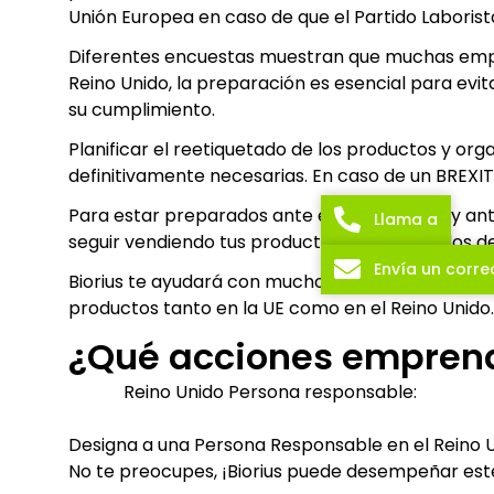
Unión Europea en caso de que el Partido Laborista
Diferentes encuestas muestran que muchas empr
Reino Unido, la preparación es esencial para ev
su cumplimiento.
Planificar el reetiquetado de los productos y org
definitivamente necesarias. En caso de un BREXI
Para estar preparados ante este escenario y an
Llama a
seguir vendiendo tus productos a ambos lados de
Envía un corre
Biorius te ayudará con mucho gusto en los distin
productos tanto en la UE como en el Reino Unido.
¿Qué acciones empren
Reino Unido Persona responsable:
Designa a una Persona Responsable en el Reino U
No te preocupes, ¡Biorius puede desempeñar est