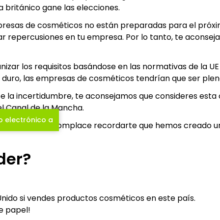
 británico gane las elecciones.
esas de cosméticos no están preparadas para el próxim
itar repercusiones en tu empresa. Por lo tanto, te acon
anizar los requisitos basándose en las normativas de la U
T duro, las empresas de cosméticos tendrían que ser ple
te la incertidumbre, te aconsejamos que consideres est
l Canal de la Mancha.
o electrónico a
tos pasos. Nos complace recordarte que hemos creado una 
der?
nido si vendes productos cosméticos en este país.
e papel!