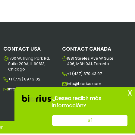
CONTACT USA
CONTACT CANADA
1700 W. Irving Park Rd,
1881 Steeles Ave W Suite
Suite 209A, IL 60613,
406, M3H 0A1, Toronto
Chicago
+1 (437) 370 43 97
+1 (773) 897 3102
info@biorius.com
info@biorius.com
x
¿Desea recibir más
información?
Sí
er