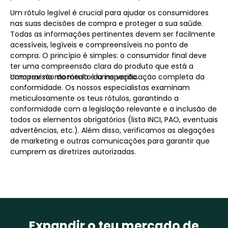
Um rótulo legível é crucial para ajudar os consumidores
nas suas decisões de compra e proteger a sua saúde.
Todas as informações pertinentes devem ser facilmente
acessíveis, legíveis e compreensíveis no ponto de
compra. O princípio é simples: o consumidor final deve
ter uma compreensão clara do produto que está a
comprar no momento da inspeção.
Uma revisão do rótulo é uma verificação completa da
conformidade. Os nossos especialistas examinam
meticulosamente os teus rótulos, garantindo a
conformidade com a legislação relevante e a inclusão de
todos os elementos obrigatórios (lista INCI, PAO, eventuais
advertências, etc.). Além disso, verificamos as alegações
de marketing e outras comunicações para garantir que
cumprem as diretrizes autorizadas.
Expandir o teu mercado de