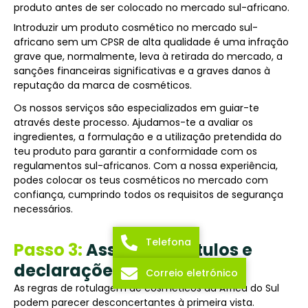
produto antes de ser colocado no mercado sul-africano.
Introduzir um produto cosmético no mercado sul-
africano sem um CPSR de alta qualidade é uma infração
grave que, normalmente, leva à retirada do mercado, a
sanções financeiras significativas e a graves danos à
reputação da marca de cosméticos.
Os nossos serviços são especializados em guiar-te
através deste processo. Ajudamos-te a avaliar os
ingredientes, a formulação e a utilização pretendida do
teu produto para garantir a conformidade com os
regulamentos sul-africanos. Com a nossa experiência,
podes colocar os teus cosméticos no mercado com
confiança, cumprindo todos os requisitos de segurança
necessários.
Telefona
Passo 3:
Assegurar rótulos e
declarações exactos
Correio eletrónico
As regras de rotulagem de cosméticos da África do Sul
podem parecer desconcertantes à primeira vista.