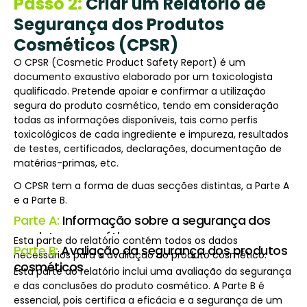
Passo 2:
Criar um Relatório de
Segurança dos Produtos
Cosméticos (CPSR)
O CPSR (Cosmetic Product Safety Report) é um
documento exaustivo elaborado por um toxicologista
qualificado. Pretende apoiar e confirmar a utilização
segura do produto cosmético, tendo em consideração
todas as informações disponíveis, tais como perfis
toxicológicos de cada ingrediente e impureza, resultados
de testes, certificados, declarações, documentação de
matérias-primas, etc.
O CPSR tem a forma de duas secções distintas, a Parte A
e a Parte B.
Parte A:
Informação sobre a segurança dos
produtos cosméticos
Esta parte do relatório contém todos os dados
Parte B:
Avaliação da segurança dos produtos
necessários para a avaliação do produto cosmético.
cosméticos
Esta parte do relatório inclui uma avaliação da segurança
e das conclusões do produto cosmético. A Parte B é
essencial, pois certifica a eficácia e a segurança de um