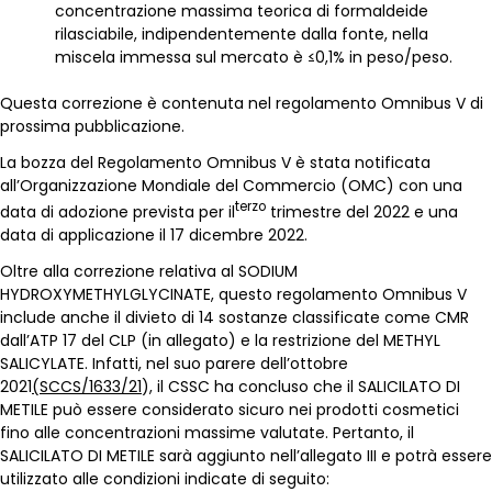
concentrazione massima teorica di formaldeide
rilasciabile, indipendentemente dalla fonte, nella
miscela immessa sul mercato è ≤0,1% in peso/peso.
Questa correzione è contenuta nel regolamento Omnibus V di
prossima pubblicazione.
La bozza del Regolamento Omnibus V è stata notificata
all’Organizzazione Mondiale del Commercio (OMC) con una
terzo
data di adozione prevista per il
trimestre del 2022 e una
data di applicazione il 17 dicembre 2022.
Oltre alla correzione relativa al SODIUM
HYDROXYMETHYLGLYCINATE, questo regolamento Omnibus V
include anche il divieto di 14 sostanze classificate come CMR
dall’ATP 17 del CLP (in allegato) e la restrizione del METHYL
SALICYLATE. Infatti, nel suo parere dell’ottobre
2021
(SCCS/1633/21
), il CSSC ha concluso che il SALICILATO DI
METILE può essere considerato sicuro nei prodotti cosmetici
fino alle concentrazioni massime valutate. Pertanto, il
SALICILATO DI METILE sarà aggiunto nell’allegato III e potrà essere
utilizzato alle condizioni indicate di seguito: