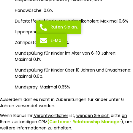
Handwäsche: 0.6%
Duftstoffe auf Basis von Hydroalkoholen: Maximal 0,6%
Rufen Sie an.
Lippenprodukte: Maximal 0,03%
E-Mail
Zahnpasta: Maximal 2,52%
Mundspülung für Kinder im Alter von 6-10 Jahren:
Maximal 0,1%
Mundspülung für Kinder über 10 Jahren und Erwachsene:
Maximal 0,6%
Mundspray: Maximal 0,65%
Außerdem darf es nicht in Zubereitungen für Kinder unter 6
Jahren verwendet werden.
Wenn Biorius Ihr
Verantwortlicher
ist,
wenden Sie sich
bitte
an
Ihren zuständigen CRM
(Customer
Relationship
Manager
), um
weitere Informationen zu erhalten.