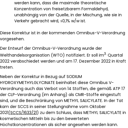
werden kann, dass die maximale theoretische
Konzentration von freisetzbarem Formaldehyd,
unabhängig von der Quelle, in der Mischung, wie sie in
Verkehr gebracht wird, ≤0,1% w/w ist.
Diese Korrektur ist in der kommenden Omnibus-V-Verordnung
vorgesehen.
Der Entwurf der Omnibus-V-Verordnung wurde der
3.
Welthandelsorganisation (WTO) notifiziert. Er soll im
Quartal
2022 verabschiedet werden und am 17. Dezember 2022 in Kraft
treten.
Neben der Korrektur in Bezug auf SODIUM
HYDROXYMETHYLGLYCINATE beinhaltet diese Omnibus V-
Verordnung auch das Verbot von 14 Stoffen, die gemäß ATP 17
der CLP-Verordnung (im Anhang) als CMR-Stoffe eingestuft
sind, und die Beschränkung von METHYL SALICYLATE. In der Tat
kam der SCCS in seiner Stellungnahme vom Oktober
2021
(SCCS/1633/21
) zu dem Schluss, dass METHYL SALICYLATE in
kosmetischen Mitteln bis zu den bewerteten
Höchstkonzentrationen als sicher angesehen werden kann.