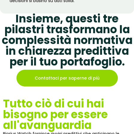
decisioni si basino su dati solidi.
Insieme, questi tre
pilastri trasformano la
complessità normativa
in chiarezza predittiva
per il tuo portafoglio.
Contattaci per saperne di più
Tutto ciò di cui hai
bisogno per essere
all'avanguardia
Biorius Watch fornisce avvisi predittivi che anticipano le