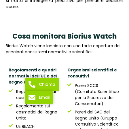
Si tratta di intelligenza predittiva per prendere decisioni
sicure.
Cosa monitora Biorius Watch
Biorius Watch viene lanciato con una forte copertura dei
principali ecosistemi normativi e scientifici.
Regolamenti e quadri
Organismi scientifici e
normativi dell’UE e del
consultivi
Regno Unito
Chiama
Pareri SCCS
Regolamento UE sui
(Comitato Scientifico
Email
cosmetici
per la Sicurezza dei
Consumatori)
Regolamento sui
cosmetici del Regno
Pareri del SAG del
Unito
Regno Unito (Gruppo
Consultivo Scientifico
UE REACH