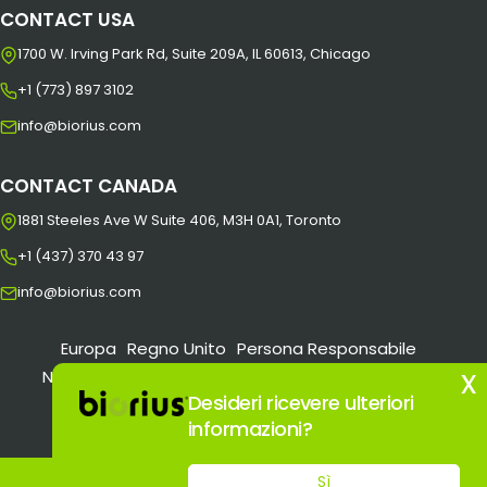
CONTACT USA
1700 W. Irving Park Rd, Suite 209A, IL 60613, Chicago
+1 (773) 897 3102
info@biorius.com
CONTACT CANADA
1881 Steeles Ave W Suite 406, M3H 0A1, Toronto
+1 (437) 370 43 97
info@biorius.com
Europa
Regno Unito
Persona Responsabile
x
Nuova Persona Responsabile
Stati Uniti
MoCRA
Desideri ricevere ulteriori
Certificazioni
informazioni?
© Copyright - 2008 – 2026 Biorius
Privacy Policy
|
Sì