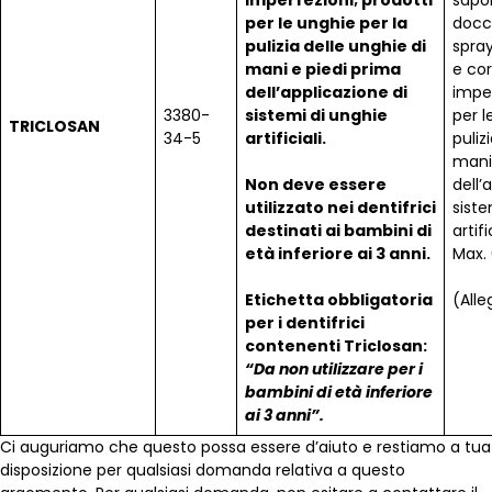
imperfezioni; prodotti
sapon
per le unghie per la
docc
pulizia delle unghie di
spray
mani e piedi prima
e cor
dell’applicazione di
imper
3380-
sistemi di unghie
per l
TRICLOSAN
34-5
artificiali.
puliz
mani
Non deve essere
dell’
utilizzato nei dentifrici
siste
destinati ai bambini di
artifi
età inferiore ai 3 anni.
Max. 
Etichetta obbligatoria
(Alle
per i dentifrici
contenenti Triclosan:
“Da non utilizzare per i
bambini di età inferiore
ai 3 anni”.
Ci auguriamo che questo possa essere d’aiuto e restiamo a tua
disposizione per qualsiasi domanda relativa a questo