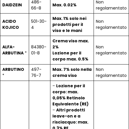
486-
Non
DAIDZEIN
Max. 0.02%
66-8
regolamentato
Max. 1% solo nei
ACIDO
501-30-
Non
prodotti per il
KOJICO
4
regolamentato
viso e le mani
Crema viso max.
ALFA-
84380-
2%
Non
ARBUTINA
*
01-8
Lozione per il
regolamentato
corpo max. 0.5%
ARBUTINO
497-
Max. 7% solo nella
Non
*
76-7
crema viso
regolamentato
–
Lozione per il
corpo: max.
0,05% Retinolo
Equivalente (RE)
–
Altri prodotti
leave-on e a
risciacquo: max.
0,3% RE