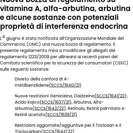
vitamina A, alfa-arbutina, arbutina
e alcune sostanze con potenziali
proprietà di interferenza endocrina
8
L’
giugno è stata notificata all’Organizzazione Mondiale del
Commercio (OMC) una nuova bozza di regolamento. Il
presente regolamento mira a modificare gli allegati del
regolamento 1223/2009 per allinearsi ai recenti pareri del
Comitato scientifico per la sicurezza dei consumatori (CSSC)
sulle seguenti sostanze:
Divieto della canfora di 4-
metilbenzilidene
(SCCS/1640/21
)
Nuove restrizioni Genisteina, Daidzeina
(SCCS/1641/22
),
Acido kojico
(SCCS/1637/21
), Arbutina, Alfa-
arbutina
(SCCS/1642/22
), Retinolo, Retinil palmitato e
Retinil acetato
(SCCS/1639/21)
Restrizioni aggiornate/aggiuntive per il Triclosan e il
Triclocarban
(SCCS/1643/22
)