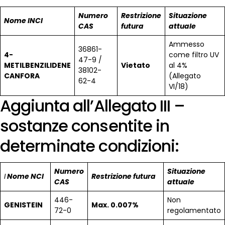
Numero
Restrizione
Situazione
Nome INCI
CAS
futura
attuale
Ammesso
36861-
4-
come filtro UV
47-9 /
METILBENZILIDENE
Vietato
al 4%
38102-
CANFORA
(Allegato
62-4
VI/18)
Aggiunta all’Allegato III –
sostanze consentite in
determinate condizioni:
Numero
Situazione
I
Nome NCI
Restrizione futura
CAS
attuale
446-
Non
GENISTEIN
Max. 0.007%
72-0
regolamentato