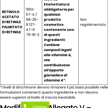
Etichettatura
11103-
obbligatoria per
RETINOLO
57-4 /
qualsiasi
ACETATO
68-26-
prodotto
Non
DI RETINILE
8 127-
cosmetico
regolamentato
PALMITATO
47-9
contenente uno
DI RETINILE
79-81-2
di questi
ingredienti:
Contiene
composti legati
alla vitamina A,
che
contribuiscono
all’apporto
giornaliero di
vitamina A”.
*I livelli di idrochinone devono rimanere il più bassi possibile nelle
formulazioni contenenti questo ingrediente e non devono
essere superiori al livello di traccia inevitabile.
Modifica dell’Allegato V –
Chiama