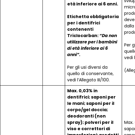
svilu
età inferiore ai 6 anni.
micr
prod
Etichetta obbligatoria
deve
per i dentifrici
dalla
contenenti
prod
Triclocarban:
“Da non
utilizzare per i bambini
Per g
di età inferiore ai 6
quell
anni”.
vedi l
Per gli usi diversi da
(Alle
quello di conservante,
vedi l’Allegato III/100.
Max. 0,03% in
dentifrici; saponi per
le mani; saponi per il
corpo/gel doccia;
deodoranti (non
spray); polveri per il
Max. 
viso e correttori di
sapon