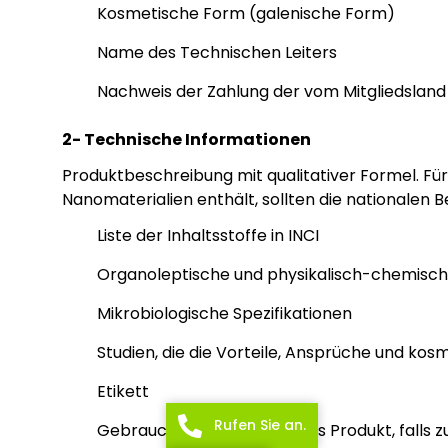
Kosmetische Form (galenische Form)
Name des Technischen Leiters
Nachweis der Zahlung der vom Mitgliedsland
2- Technische Informationen
Produktbeschreibung mit qualitativer Formel. Fü
Nanomaterialien enthält, sollten die nationalen 
Liste der Inhaltsstoffe in INCI
Organoleptische und physikalisch-chemisch
Mikrobiologische Spezifikationen
Studien, die die Vorteile, Ansprüche und k
Etikett
Rufen Sie an.
Gebrauchsanweisung für das Produkt, falls z