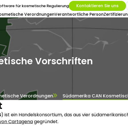
Kontaktieren Sie uns
oftware für kosmetische Regulierung
osmetische Verordnungen
Verantwortliche Person
Zertifizieru
ische Vorschriften
etische Verordnungen
Südamerika CAN Kosmetisch
t
ist ein Handelskonsortium, das aus vier südamerikanisc
on Cartagena
gegründet.