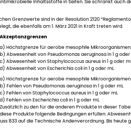
antimikrobielle Inhaltsstoffe in Seifen. Sie schränkt auch
chen Grenzwerte sind in der Resolution 2120 “Reglament
gt, die ebenfalls am 1. März 2021 in Kraft treten wird.
Akzeptanzgrenzen
a) Höchstgrenze für aerobe mesophile Mikroorganismen 
b) Abwesenheit von Pseudomonas aeruginosa in 1 g oder
c) Abwesenheit von Staphylococcus aureus in 1 g oder m
d) Abwesenheit von Escherichia coli in 1 g oder mL
a) Höchstgrenze für aerobe mesophile Mikroorganismen 
b) Fehlen von Pseudomonas aeruginosa in 1 g oder mL
c) Fehlen von Staphylococcus aureus in 1 g oder mL
d) Fehlen von Escherichia coli in 1 g oder mL
Zusätzlich zu den für die anderen Produkte in dieser T
diese Produkte folgende Bedingungen erfüllen: Abwesen
uss 833 auf die Technische Andenverordnung. Bis heute gi