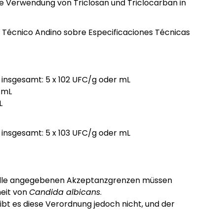
 die Verwendung von Triclosan und Triclocarban in
o Técnico Andino sobre Especificaciones Técnicas
insgesamt: 5 x 102 UFC/g oder mL
 mL
L
insgesamt: 5 x 103 UFC/g oder mL
abelle angegebenen Akzeptanzgrenzen müssen
heit von
Candida albicans
.
bt es diese Verordnung jedoch nicht, und der