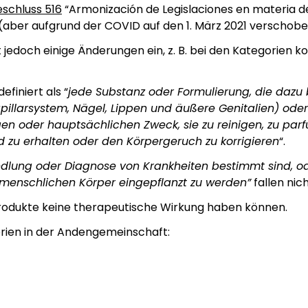
eschluss 516
“Armonización de Legislaciones en materia 
(aber aufgrund der COVID auf den 1. März 2021 verschobe
jedoch einige Änderungen ein, z. B. bei den Kategorien ko
finiert als “
jede Substanz oder Formulierung, die dazu 
pillarsystem, Nägel, Lippen und äußere Genitalien) od
n oder hauptsächlichen Zweck, sie zu reinigen, zu parf
nd zu erhalten oder den Körpergeruch zu korrigieren
“.
ndlung oder Diagnose von Krankheiten bestimmt sind, od
 menschlichen Körper eingepflanzt zu werden”
fallen nic
 Produkte keine therapeutische Wirkung haben können.
orien in der Andengemeinschaft: