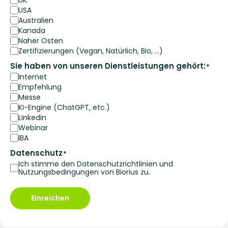
UK
USA
Australien
Kanada
Naher Osten
Zertifizierungen (Vegan, Natürlich, Bio, ...)
Sie haben von unseren Dienstleistungen gehört:
*
Internet
Empfehlung
Messe
KI-Engine (ChatGPT, etc.)
Linkedin
Webinar
IBA
Datenschutz
*
Ich stimme den Datenschutzrichtlinien und
Nutzungsbedingungen von Biorius zu.
Einreichen