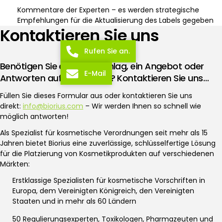
Kommentare der Experten – es werden strategische
Empfehlungen für die Aktualisierung des Labels gegeben
Kontaktieren Sie uns
Rufen Sie an.
Benötigen Sie einen Ratschlag, ein Angebot oder
E-Mail
Antworten auf Ihre Fragen? Kontaktieren Sie uns…
Füllen Sie dieses Formular aus oder kontaktieren Sie uns
direkt:
info@biorius.com
– Wir werden Ihnen so schnell wie
möglich antworten!
Als Spezialist für kosmetische Verordnungen seit mehr als 15
Jahren bietet Biorius eine zuverlässige, schlüsselfertige Lösung
für die Platzierung von Kosmetikprodukten auf verschiedenen
Märkten:
Erstklassige Spezialisten für kosmetische Vorschriften in
Europa, dem Vereinigten Königreich, den Vereinigten
Staaten und in mehr als 60 Ländern
50 Regulierungsexperten, Toxikologen, Pharmazeuten und