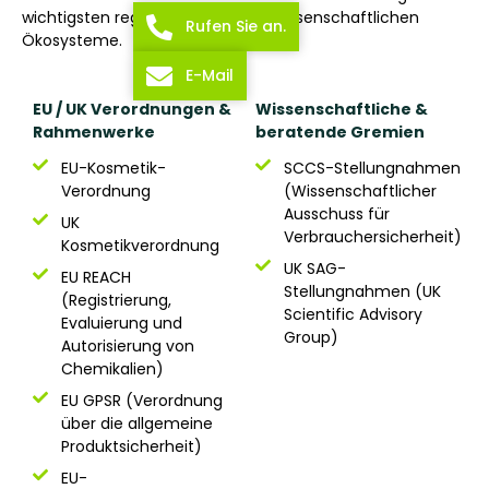
wichtigsten regulatorischen und wissenschaftlichen
Rufen Sie an.
Ökosysteme.
E-Mail
EU / UK Verordnungen &
Wissenschaftliche &
Rahmenwerke
beratende Gremien
EU-Kosmetik-
SCCS-Stellungnahmen
Verordnung
(Wissenschaftlicher
Ausschuss für
UK
Verbrauchersicherheit)
Kosmetikverordnung
UK SAG-
EU REACH
Stellungnahmen (UK
(Registrierung,
Scientific Advisory
Evaluierung und
Group)
Autorisierung von
Chemikalien)
EU GPSR (Verordnung
über die allgemeine
Produktsicherheit)
EU-