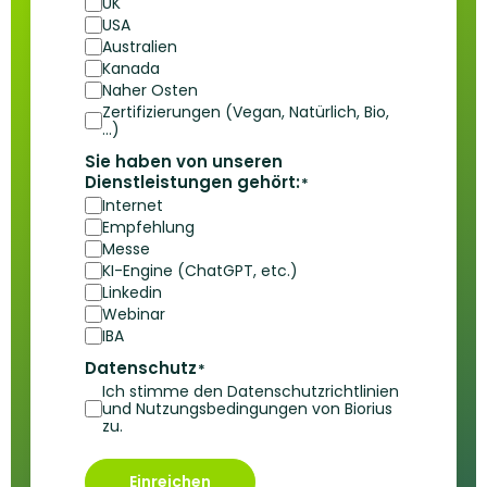
UK
USA
Australien
Kanada
Naher Osten
Zertifizierungen (Vegan, Natürlich, Bio,
...)
Sie haben von unseren
Dienstleistungen gehört:
*
Internet
Empfehlung
Messe
KI-Engine (ChatGPT, etc.)
Linkedin
Webinar
IBA
Datenschutz
*
Ich stimme den Datenschutzrichtlinien
und Nutzungsbedingungen von Biorius
zu.
Einreichen