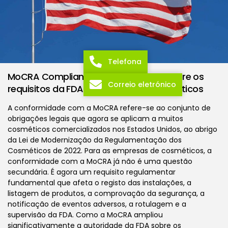
Telefona
MoCRA Compliance: Guia completo sobre os
Correio eletrónico
requisitos da FDA para produtos cosméticos
A conformidade com a MoCRA refere-se ao conjunto de
obrigações legais que agora se aplicam a muitos
cosméticos comercializados nos Estados Unidos, ao abrigo
da Lei de Modernização da Regulamentação dos
Cosméticos de 2022. Para as empresas de cosméticos, a
conformidade com a MoCRA já não é uma questão
secundária. É agora um requisito regulamentar
fundamental que afeta o registo das instalações, a
listagem de produtos, a comprovação da segurança, a
notificação de eventos adversos, a rotulagem e a
supervisão da FDA. Como a MoCRA ampliou
significativamente a autoridade da FDA sobre os