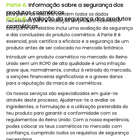
Parte A:
Informação sobre a segurança dos
produtos cosméticos
Esta parte do relatório contém todos os dados
Parte B:
Avaliação da segurança dos produtos
necessários para a avaliação do produto cosmético.
cosméticos
Esta parte do relatório inclui uma avaliação da segurança
e das conclusões do produto cosmético. A Parte B é
essencial, pois certifica a eficácia e a segurança de um
produto antes de ser colocado no mercado britânico.
Introduzir um produto cosmético no mercado do Reino
Unido sem um RCPD de alta qualidade é uma infração
grave que, normalmente, conduz à retirada do mercado,
a sanções financeiras significativas e a graves danos
para a reputação da marca de cosméticos.
Os nossos serviços são especializados em guiar-te
através deste processo. Ajudamos-te a avaliar os
ingredientes, a formulação e a utilização pretendida do
teu produto para garantir a conformidade com os
regulamentos do Reino Unido. Com a nossa experiência,
podes colocar os teus cosméticos no mercado com
confiança, cumprindo todos os requisitos de segurança
necessários.