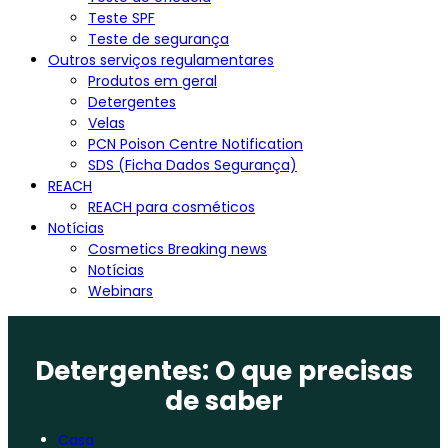
Teste SPF
Teste de segurança
Outros serviços regulamentares
Produtos em geral
Detergentes
Velas
PCN Poison Centre Notification
SDS (Ficha Dados Segurança)
REACH
REACH para cosméticos
Notícias
Cosmetics Breaking news
Notícias
Webinars
Detergentes: O que precisas
de saber
Casa