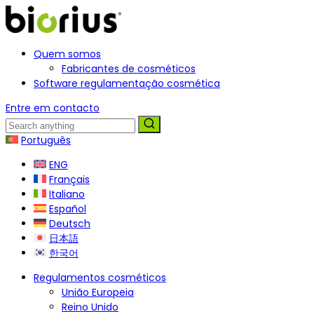
Quem somos
Fabricantes de cosméticos
Software regulamentação cosmética
Entre em contacto
Português
ENG
Français
Italiano
Español
Deutsch
日本語
한국어
Regulamentos cosméticos
União Europeia
Reino Unido