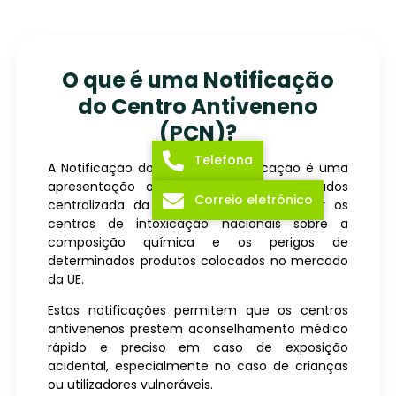
O que é uma Notificação
do Centro Antiveneno
(PCN)?
Telefona
A Notificação do Centro de Intoxicação é uma
apresentação obrigatória à base de dados
Correio eletrónico
centralizada da UE, destinada a informar os
centros de intoxicação nacionais sobre a
composição química e os perigos de
determinados produtos colocados no mercado
da UE.
Estas notificações permitem que os centros
antivenenos prestem aconselhamento médico
rápido e preciso em caso de exposição
acidental, especialmente no caso de crianças
ou utilizadores vulneráveis.