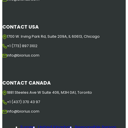
CONTACT USA
1700 W. Irving Park Rd, Suite 209A, IL 60613, Chicago
+1 (773) 897 3102
info@biorius.com
CONTACT CANADA
1881 Steeles Ave W Suite 406, M3H 0A1, Toronto
+1 (437) 370 43 97
info@biorius.com
Europe
United Kingdom
Responsible Person