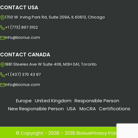
CONTACT USA
1700 W. Irving Park Rd, Suite 209A, IL 60613, Chicago
+1 (773) 897 3102
info@biorius.com
CONTACT CANADA
1881 Steeles Ave W Suite 406, M3H 0A1, Toronto
+1 (437) 370 43 97
info@biorius.com
Europe
United Kingdom
Responsible Person
New Responsible Person
USA
MoCRA
Certifications
© Copyright - 2008 – 2026 Biorius
Privacy Policy
|