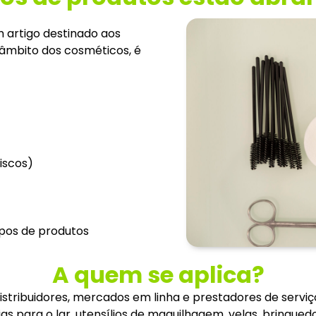
m artigo destinado aos
âmbito dos cosméticos, é
discos)
ipos de produtos
A quem se aplica?
distribuidores, mercados em linha e prestadores de serv
 para o lar, utensílios de maquilhagem, velas, brinqued