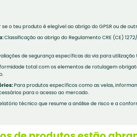
se o teu produto é elegível ao abrigo do GPSR ou de outr
a:
Classificação ao abrigo do Regulamento CRE (CE) 127
aliações de segurança específicas da via para utilização t
ormidade total com os elementos de rotulagem obrigatór
o.
órios:
Para produtos específicos como as velas, informa
necessários para o acesso ao mercado.
latório técnico que resume a análise de risco e a confor
pos de produtos estão abra