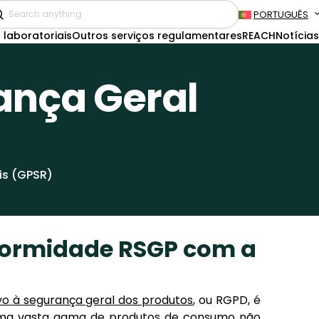
PORTUGUÊS
 laboratoriais
Outros serviços regulamentares
REACH
Notícias
ança Geral
is (GPSR)
formidade RSGP com a
vo à segurança geral dos produtos
, ou RGPD, é
a uma vasta gama de produtos de consumo não