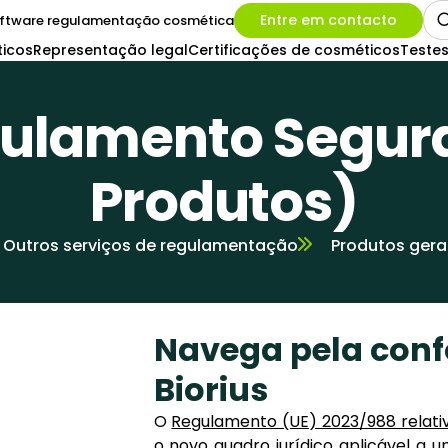
Entre em contacto
ftware regulamentação cosmética
icos
Representação legal
Certificações de cosméticos
Testes
ulamento Segur
Produtos)
Outros serviços de regulamentação
Produtos gera
Navega pela con
Biorius
O
Regulamento (UE) 2023/988 relati
o novo quadro jurídico aplicável 