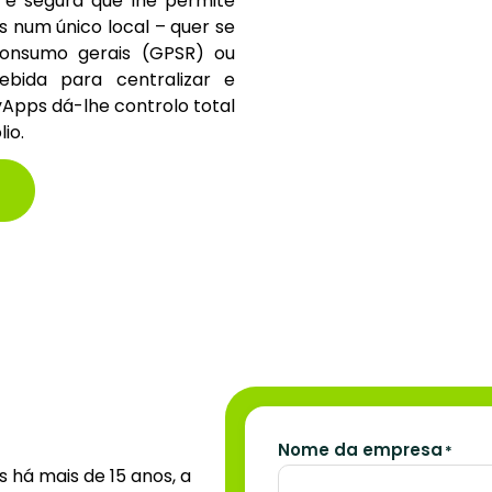
a e segura que lhe permite
s num único local – quer se
consumo gerais (GPSR) ou
bida para centralizar e
yApps dá-lhe controlo total
io.
Nome da empresa
*
há mais de 15 anos, a