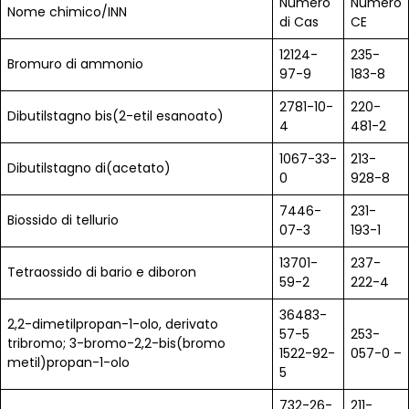
Numero
Numero
Nome chimico/INN
di Cas
CE
12124-
235-
Bromuro di ammonio
97-9
183-8
2781-10-
220-
Dibutilstagno bis(2-etil esanoato)
4
481-2
1067-33-
213-
Dibutilstagno di(acetato)
0
928-8
7446-
231-
Biossido di tellurio
07-3
193-1
13701-
237-
Tetraossido di bario e diboron
59-2
222-4
36483-
2,2-dimetilpropan-1-olo, derivato
57-5
253-
tribromo; 3-bromo-2,2-bis(bromo
1522-92-
057-0 –
metil)propan-1-olo
5
732-26-
211-