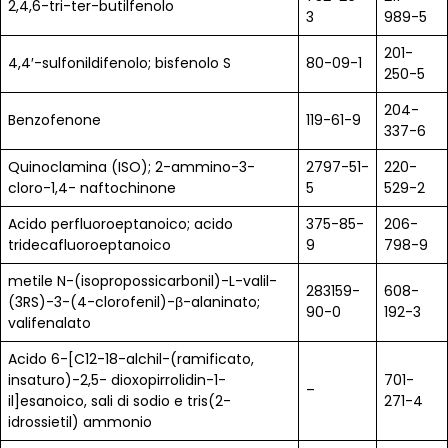
2,4,6-tri-ter-butilfenolo
3
989-5
201-
4,4′-sulfonildifenolo; bisfenolo S
80-09-1
250-5
204-
Benzofenone
119-61-9
337-6
Quinoclamina (ISO); 2-ammino-3-
2797-51-
220-
cloro-1,4- naftochinone
5
529-2
Acido perfluoroeptanoico; acido
375-85-
206-
tridecafluoroeptanoico
9
798-9
metile N-(isopropossicarbonil)-L-valil-
283159-
608-
(3RS)-3-(4-clorofenil)-β-alaninato;
90-0
192-3
valifenalato
Acido 6-[C12-18-alchil-(ramificato,
insaturo)-2,5- dioxopirrolidin-1-
701-
–
il]esanoico, sali di sodio e tris(2-
271-4
idrossietil) ammonio