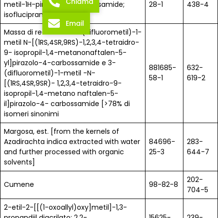
Chiama
metil-1H-pirazolo-4-carbossamide;
28-1
438-4
isoflucipram
Email
Massa di reazione di 3-(difluorometil)-1-
metil N-[(1RS,4SR,9RS)-1,2,3,4-tetraidro-
9- isopropil-1,4-metanonaftalen-5-
yl]pirazolo-4-carbossamide e 3-
881685-
632-
(difluorometil)-1-metil -N-
58-1
619-2
[(1RS,4SR,9SR)- 1,2,3,4-tetraidro-9-
isopropil-1,4-metano naftalen-5-
il]pirazolo-4- carbossamide [>78% di
isomeri sinonimi
Margosa, est. [from the kernels of
Azadirachta indica extracted with water
84696-
283-
and further processed with organic
25-3
644-7
solvents]
202-
Cumene
98-82-8
704-5
2-etil-2-[[(1-oxoallyl)oxy]metil]-1,3-
propandiil diacrilato; 2,2-
15625-
239-