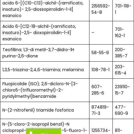
acido 6-[(C10-C13)-alchil-(ramificato,
2156592-
701-118-
insaturo)- 2,5-diossopirrolidin-1-il]
54-8
1
esanoico
Acido 6-[C12-18-alchil-(ramificato,
701-
insaturo)-2,5- dioxopirrolidin-1-il]
–
162-1
esanoico
Teofillina; 1,3-di metil-3,7-diidro-1H
200-
58-55-9
purina-2,6-dione
385-7
203-
1,3,5-triazina-2,4,6-triamina; melamina
108-78-1
615-4
Fluopicolide (ISO); 2,6-dicloro-N-[3-
607-
239110-
chloro5-(trifluoromethyl)-2-
285-6
15-7
pyridylmethyl]benzamide
874819-
477-
N-(2-nitrofenil) triamide fosforica
71-3
690-9
N-(5-cloro-2-isopropil benzil)-N
ciclopropil-3-(difluorometil)-5-fluoro-1-
1255734-
811-