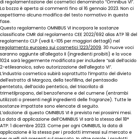
di regolamentazione dei cosmetici denominato “Omnibus VI”.
La bozza è aperta ai commenti fino al 16 gennaio 2023. Non ci
aspettiamo alcuna modifica del testo normativo in questa
fase.
Questo regolamento OMNIBUS VI incorpora le sostanze
classificate CMR dal regolamento CEE 2022/692 alias ATP 18 del
regolamento CLP (vedi IL-105 per maggiori dettagli) nel
regolamento europeo sui cosmetici 1223/2009
. 30 nuove voci
saranno aggiunte all’allegato II (ingredienti proibiti) e la voce
1024 sarà leggermente modificata per includere “sali dell’acido
2-etilesanoico, salvo autorizzazione dell’allegato VI”.
L’industria cosmetica subirà soprattutto l’impatto del divieto
dell’estratto di Margoza, della teofillina, del pentasodio
pentetato, dell’acido pentetico, del triacrilato di
trimetilpropano, del benzofenone e del cumene (entrambi
utilizzati o presenti negli ingredienti delle fragranze). Tutte le
sostanze impattate sono elencate di seguito.
L’adozione di questo OMNIBUS VI è prevista nei prossimi mesi.
La data di applicazione dell’OMINBUS VI sarà la stessa del 18°
ATP: 1 dicembre 2023. Come per ogni OMNIBUS, la data di
applicazione è la stessa per i prodotti immessi sul mercato e
per quelli già presenti sul mercato. In altre parole, i prodotti