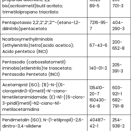
bis(acriloximetil)butil acrilato;
89-5
701-3
trimetilolpropano triacrilato
Pentapotassio 2,2′,2”,2”,2””-(etano-1,2-
7216-95-
404-
diilnitrilo)pentacetato
7
290-3
Ncarboxymethyliminobis
200-
(ethylenitrilo)tetra(acido acetico);
67-43-6
652-8
Acido pentetico (INCI)
Pentasodio (carbossilatometil)
205-
iminobis(etilenitrilo)te traacetato;
140-01-2
391-3
Pentasodio Pentetato (INCI)
Acetamiprid (ISO); (1E)-N-[(6-
135410-
603-
cloropiridin3-il)metil]-N’-ciano-
20-7
921-1
Nmetiletanimidamide; (E)-N1-[(6-cloro-
160430-
682-
3-piridil)metil]-N2-ciano-N1-
64-8
791-8
metilacetamidina
Pendimetalin (ISO); N-(1-etilpropil)-2,6-
40487-
254-
dinitro-3,4-xilidene
42-1
938-2