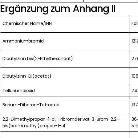
Ergänzung zum Anhang II
Chemischer Name/INN
Fa
Ammoniumbromid
12
Dibutylzinn bis(2-Ethylhexanoat)
27
Dibutylzinn-Di(acetat)
10
Telluriumdioxid
74
Barium-Diboron-Tetraoxid
13
2,2-Dimethylpropan-1-ol, Tribromderivat; 3-Brom-2,2-
36
bis(brommethyl)propan-1-ol
5 