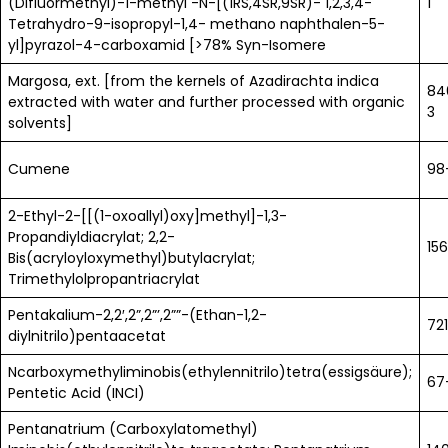
(Difluormethyl)-1-methyl -N-[(1RS,4SR,9SR)- 1,2,3,4-
1
Tetrahydro-9-isopropyl-1,4- methano naphthalen-5-
yl]pyrazol-4-carboxamid [>78% Syn-Isomere
Margosa, ext. [from the kernels of Azadirachta indica
84
extracted with water and further processed with organic
3
solvents]
Cumene
98
2-Ethyl-2-[[(1-oxoallyl)oxy]methyl]-1,3-
Propandiyldiacrylat; 2,2-
15
Bis(acryloyloxymethyl)butylacrylat;
Trimethylolpropantriacrylat
Pentakalium-2,2′,2”,2”’,2””-(Ethan-1,2-
72
diylnitrilo)pentaacetat
Ncarboxymethyliminobis(ethylennitrilo)tetra(essigsäure);
67
Pentetic Acid (INCI)
Pentanatrium (Carboxylatomethyl)