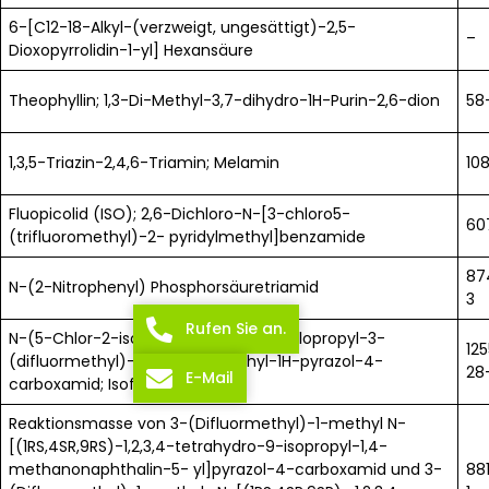
6-[C12-18-Alkyl-(verzweigt, ungesättigt)-2,5-
–
Dioxopyrrolidin-1-yl] Hexansäure
Theophyllin; 1,3-Di-Methyl-3,7-dihydro-1H-Purin-2,6-dion
58
1,3,5-Triazin-2,4,6-Triamin; Melamin
10
Fluopicolid (ISO); 2,6-Dichloro-N-[3-chloro5-
60
(trifluoromethyl)-2- pyridylmethyl]benzamide
87
N-(2-Nitrophenyl) Phosphorsäuretriamid
3
Rufen Sie an.
N-(5-Chlor-2-isopropylbenzyl)-N-cyclopropyl-3-
12
(difluormethyl)-5-fluor-1- methyl-1H-pyrazol-4-
28
E-Mail
carboxamid; Isoflucypram
Reaktionsmasse von 3-(Difluormethyl)-1-methyl N-
[(1RS,4SR,9RS)-1,2,3,4-tetrahydro-9-isopropyl-1,4-
methanonaphthalin-5- yl]pyrazol-4-carboxamid und 3-
88