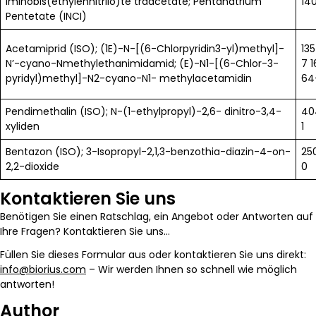
Iminobis(ethylennitrilo)te traacetate; Pentanatrium
14
Pentetate (INCI)
Acetamiprid (ISO); (1E)-N-[(6-Chlorpyridin3-yl)methyl]-
13
N’-cyano-Nmethylethanimidamid; (E)-N1-[(6-Chlor-3-
7 
pyridyl)methyl]-N2-cyano-N1- methylacetamidin
64
Pendimethalin (ISO); N-(1-ethylpropyl)-2,6- dinitro-3,4-
40
xyliden
1
Bentazon (ISO); 3-Isopropyl-2,1,3-benzothia-diazin-4-on-
25
2,2-dioxide
0
Kontaktieren Sie uns
Benötigen Sie einen Ratschlag, ein Angebot oder Antworten auf
Ihre Fragen? Kontaktieren Sie uns…
Füllen Sie dieses Formular aus oder kontaktieren Sie uns direkt:
info@biorius.com
– Wir werden Ihnen so schnell wie möglich
antworten!
Author