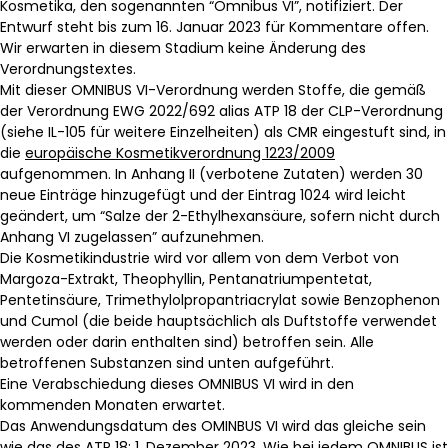
Kosmetika, den sogenannten “Omnibus VI”, notifiziert. Der
Entwurf steht bis zum 16. Januar 2023 für Kommentare offen.
Wir erwarten in diesem Stadium keine Änderung des
Verordnungstextes.
Mit dieser OMNIBUS VI-Verordnung werden Stoffe, die gemäß
der Verordnung EWG 2022/692 alias ATP 18 der CLP-Verordnung
(siehe IL-105 für weitere Einzelheiten) als CMR eingestuft sind, in
die
europäische Kosmetikverordnung 1223/2009
aufgenommen. In Anhang II (verbotene Zutaten) werden 30
neue Einträge hinzugefügt und der Eintrag 1024 wird leicht
geändert, um “Salze der 2-Ethylhexansäure, sofern nicht durch
Anhang VI zugelassen” aufzunehmen.
Die Kosmetikindustrie wird vor allem von dem Verbot von
Margoza-Extrakt, Theophyllin, Pentanatriumpentetat,
Pentetinsäure, Trimethylolpropantriacrylat sowie Benzophenon
und Cumol (die beide hauptsächlich als Duftstoffe verwendet
werden oder darin enthalten sind) betroffen sein. Alle
betroffenen Substanzen sind unten aufgeführt.
Eine Verabschiedung dieses OMNIBUS VI wird in den
kommenden Monaten erwartet.
Das Anwendungsdatum des OMINBUS VI wird das gleiche sein
wie das des ATP 18: 1. Dezember 2023. Wie bei jedem OMNIBUS ist