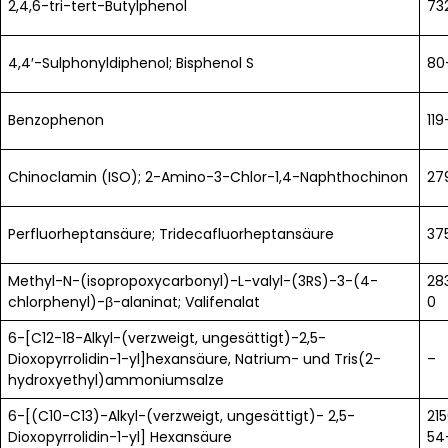
2,4,6-tri-tert-Butylphenol
73
4,4′-Sulphonyldiphenol; Bisphenol S
80
Benzophenon
119
Chinoclamin (ISO); 2-Amino-3-Chlor-1,4-Naphthochinon
27
Perfluorheptansäure; Tridecafluorheptansäure
37
Methyl-N-(isopropoxycarbonyl)-L-valyl-(3RS)-3-(4-
28
chlorphenyl)-β-alaninat; Valifenalat
0
6-[C12-18-Alkyl-(verzweigt, ungesättigt)-2,5-
Dioxopyrrolidin-1-yl]hexansäure, Natrium- und Tris(2-
–
hydroxyethyl)ammoniumsalze
6-[(C10-C13)-Alkyl-(verzweigt, ungesättigt)- 2,5-
21
Dioxopyrrolidin-1-yl] Hexansäure
54