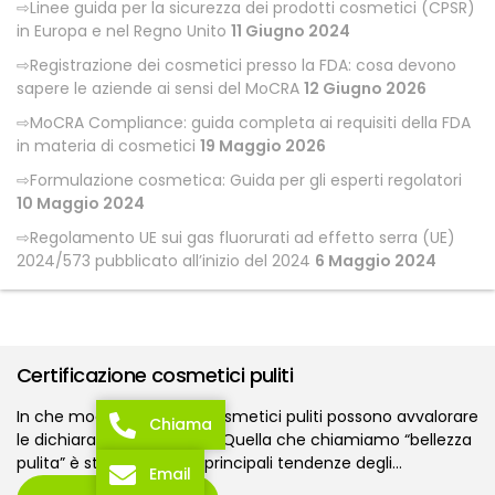
Linee guida per la sicurezza dei prodotti cosmetici (CPSR)
in Europa e nel Regno Unito
11 Giugno 2024
Registrazione dei cosmetici presso la FDA: cosa devono
sapere le aziende ai sensi del MoCRA
12 Giugno 2026
MoCRA Compliance: guida completa ai requisiti della FDA
in materia di cosmetici
19 Maggio 2026
Formulazione cosmetica: Guida per gli esperti regolatori
10 Maggio 2024
Regolamento UE sui gas fluorurati ad effetto serra (UE)
2024/573 pubblicato all’inizio del 2024
6 Maggio 2024
Certificazione cosmetici puliti
In che modo i marchi di cosmetici puliti possono avvalorare
Chiama
le dichiarazioni ambientali Quella che chiamiamo “bellezza
pulita” è stata una delle principali tendenze degli…
Email