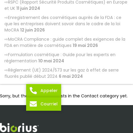
RSPC (Rapport Sécurité Produits Cosmétiques) en Europe
et UK
11 juin 2024
Enregistrement des cosmétiques auprès de la FDA : ce
que les entreprises doivent savoir dans le cadre de la loi
MoCRA
12 juin 2026
MoCRA Compliance : guide complet des exigences de la
FDA en matière de cosmétiques
19 mai 2026
Formulation cosmétique : Guide pour les experts en
réglementation
10 mai 2024
Règlement (UE) 2024/573 sur les gaz à effet de serre
fluorés publié début 2024
6 mai 2024
Appeler
Sorry, but there aren't any posts in the Contact category yet.
Courriel