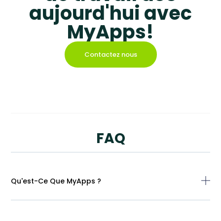
la bonne catégorie en un clic, réduisant
aujourd'hui avec
ainsi les manipulations manuelles et
minimisant le risque de mauvaise
MyApps!
classification.
Contactez nous
Cliquez ici
FAQ
Qu'est-Ce Que MyApps ?