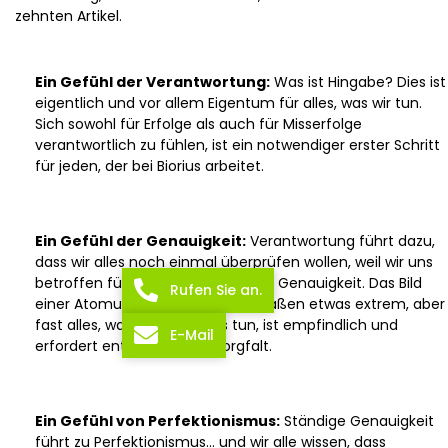
zehnten Artikel.
Ein Gefühl der Verantwortung:
Was ist Hingabe? Dies ist
eigentlich und vor allem Eigentum für alles, was wir tun.
Sich sowohl für Erfolge als auch für Misserfolge
verantwortlich zu fühlen, ist ein notwendiger erster Schritt
für jeden, der bei Biorius arbeitet.
Ein Gefühl der Genauigkeit:
Verantwortung führt dazu,
dass wir alles noch einmal überprüfen wollen, weil wir uns
betroffen fühlen, und das führt zu Genauigkeit. Das Bild
Rufen Sie an.
einer Atomuhr ist zugegebenermaßen etwas extrem, aber
fast alles, was wir bei Biorius tun, ist empfindlich und
E-Mail
erfordert entsprechende Sorgfalt.
Ein Gefühl von Perfektionismus:
Ständige Genauigkeit
führt zu Perfektionismus… und wir alle wissen, dass