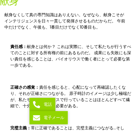
献身
献身なくして真の専門知識はありえない。なぜなら、献身こそが
インテリジェンスを日々一貫して発揮させるものだからだ。 午前
中だけでなく、午後も、1番目だけでなく10番目も。
責任感：
献身とは何か？ これは実際に、そして私たちが行うすべ
てのことに対する所有権の前にあるものだ。 成果にも失敗にも深
い責任を感じることは、バイオリウスで働く者にとって必要な第
一歩である。
正確さの感覚：
責任を感じると、心配になって再確認したくな
り、それが正確さにつながる。 原子時計のイメージは少し極端だ
が、私たちがバイオリウスで行っていることはほとんどすべて繊
電話
細で、十分な注意を払う必要がある。
電子メール
完璧主義：
常に正確であることは、完璧主義につながる…そし