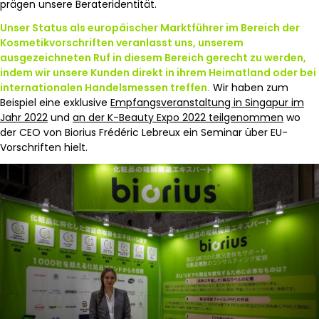
prägen unsere Berateridentität.
Unser Status als europäischer Marktführer im Bereich der
Kosmetikvorschriften veranlasst uns, unserem
ausgezeichneten Ruf in diesem Bereich gerecht zu werden,
indem wir unsere Kunden direkt in ihrem Heimatland oder bei
internationalen Handelsmessen treffen.
Wir haben zum
Beispiel eine exklusive
Empfangsveranstaltung in Singapur im
Jahr 2022
und
an der K-Beauty Expo 2022 teilgenommen
wo
der CEO von Biorius Frédéric Lebreux ein Seminar über EU-
Vorschriften hielt.