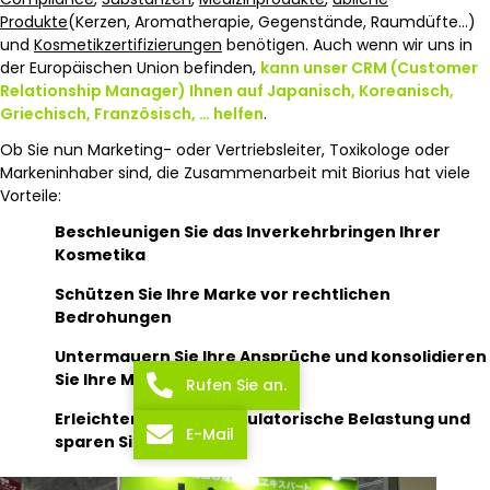
Produkte
(Kerzen, Aromatherapie, Gegenstände, Raumdüfte…)
und
Kosmetikzertifizierungen
benötigen. Auch wenn wir uns in
der Europäischen Union befinden,
kann unser CRM (Customer
Relationship Manager) Ihnen auf Japanisch, Koreanisch,
Griechisch, Französisch, … helfen
.
Ob Sie nun Marketing- oder Vertriebsleiter, Toxikologe oder
Markeninhaber sind, die Zusammenarbeit mit Biorius hat viele
Vorteile:
Beschleunigen Sie das Inverkehrbringen Ihrer
Kosmetika
Schützen Sie Ihre Marke vor rechtlichen
Bedrohungen
Untermauern Sie Ihre Ansprüche und konsolidieren
Sie Ihre Marketingstrategie
Rufen Sie an.
Erleichtern Sie Ihre regulatorische Belastung und
E-Mail
sparen Sie Zeit