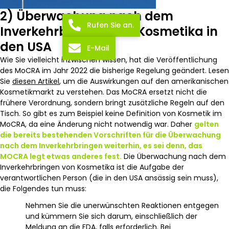
2) Überwachung nach dem
Rufen Sie an.
Inverkehrbringen von Kosmetika in
den USA
E-Mail
Wie Sie vielleicht inzwischen wissen, hat die Veröffentlichung
des MoCRA im Jahr 2022 die bisherige Regelung geändert. Lesen
Sie
diesen Artikel
, um die Auswirkungen auf den amerikanischen
Kosmetikmarkt zu verstehen. Das MoCRA ersetzt nicht die
frühere Verordnung, sondern bringt zusätzliche Regeln auf den
Tisch. So gibt es zum Beispiel keine Definition von Kosmetik im
MoCRA, da eine Änderung nicht notwendig war. Daher
gelten
die bereits bestehenden Vorschriften für die Überwachung
nach dem Inverkehrbringen weiterhin, es sei denn, das
MOCRA legt etwas anderes fest.
Die Überwachung nach dem
Inverkehrbringen von Kosmetika ist die Aufgabe der
verantwortlichen Person (die in den USA ansässig sein muss),
die Folgendes tun muss:
Nehmen Sie die unerwünschten Reaktionen entgegen
und kümmern Sie sich darum, einschließlich der
Meldung an die FDA, falls erforderlich. Bei