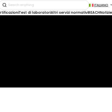
ITALIANO
rtificazioni
Test di laboratori
Altri servizi normativi
REACH
Notizie