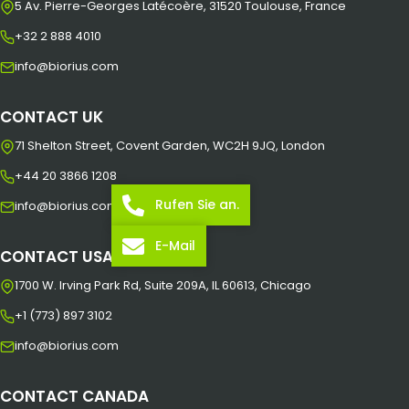
5 Av. Pierre-Georges Latécoère, 31520 Toulouse, France
+32 2 888 4010
info@biorius.com
CONTACT UK
71 Shelton Street, Covent Garden, WC2H 9JQ, London
+44 20 3866 1208
Rufen Sie an.
info@biorius.com
E-Mail
CONTACT USA
1700 W. Irving Park Rd, Suite 209A, IL 60613, Chicago
+1 (773) 897 3102
info@biorius.com
CONTACT CANADA