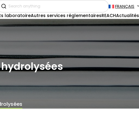
FRANÇAIS
ts laboratoire
Autres services réglementaires
REACH
Actualités
é hydrolysées
ydrolysées