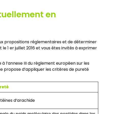
ctuellement en
deux propositions réglementaires et de déterminer
 1 er juillet 2016 et vous êtes invités à exprimer
e à l’annexe III du règlement européen sur les
ne propose d’appliquer les critères de pureté
reté
téines d’arachide
le du poids moléculaire des peptides dans les