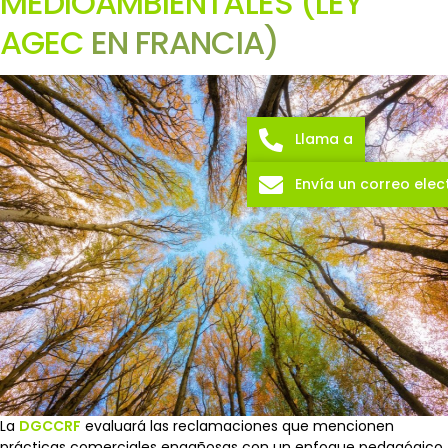
MEDIOAMBIENTALES (LEY
AGEC
EN FRANCIA)
Llama a
Envía un correo elec
La
DGCCRF
evaluará las reclamaciones que mencionen
prácticas comerciales engañosas con un enfoque pedagógico