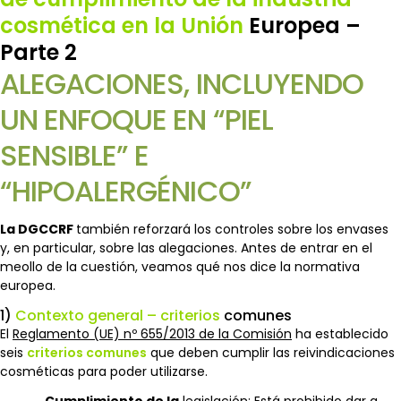
cosmética en la Unión
Europea –
Parte 2
ALEGACIONES, INCLUYENDO
UN ENFOQUE EN “PIEL
SENSIBLE” E
“HIPOALERGÉNICO”
La DGCCRF
también reforzará los controles sobre los envases
y, en particular, sobre las alegaciones. Antes de entrar en el
meollo de la cuestión, veamos qué nos dice la normativa
europea.
1)
Contexto general – criterios
comunes
El
Reglamento (UE) nº 655/2013 de la Comisión
ha establecido
seis
criterios comunes
que deben cumplir las reivindicaciones
cosméticas para poder utilizarse.
Cumplimiento de la
legislación: Está prohibido dar a