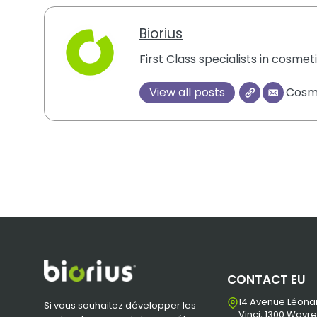
Biorius
First Class specialists in cosme
View all posts
Cosme
CONTACT EU
14 Avenue Léona
Si vous souhaitez développer les
Vinci, 1300 Wavre