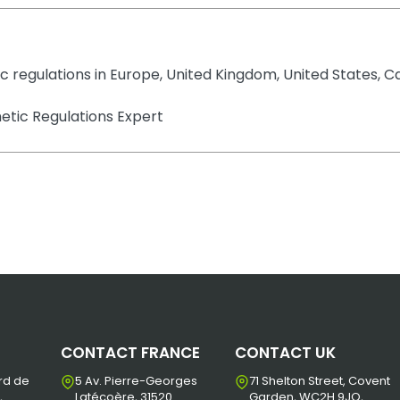
tic regulations in Europe, United Kingdom, United States,
tic Regulations Expert
CONTACT FRANCE
CONTACT UK
rd de
5 Av. Pierre-Georges
71 Shelton Street, Covent
,
Latécoère, 31520
Garden, WC2H 9JQ,