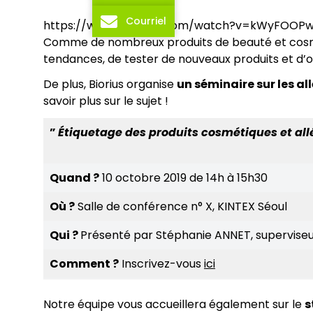
Courriel
https://www.youtube.com/watch?v=kWyFOOPw
Comme de nombreux produits de beauté et cosmét
tendances, de tester de nouveaux produits et d’
De plus, Biorius organise
un séminaire sur les a
savoir plus sur le sujet !
”
Étiquetage des produits cosmétiques et all
Quand ?
10 octobre 2019 de 14h à 15h30
Où ?
Salle de conférence n° X, KINTEX Séoul
Qui ?
Présenté par Stéphanie ANNET, superviseur
Comment ?
Inscrivez-vous
ici
Notre équipe vous accueillera également sur le
s