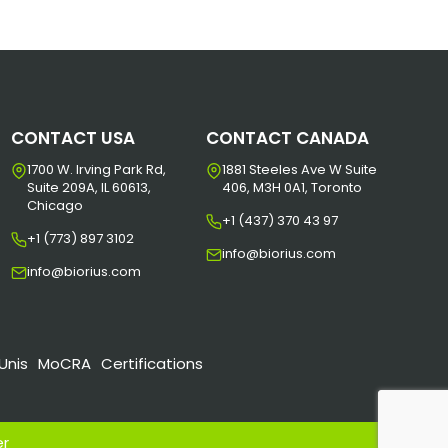
CONTACT USA
CONTACT CANADA
1700 W. Irving Park Rd,
1881 Steeles Ave W Suite
Suite 209A, IL 60613,
406, M3H 0A1, Toronto
Chicago
+1 (437) 370 43 97
+1 (773) 897 3102
info@biorius.com
info@biorius.com
Unis
MoCRA
Certifications
er