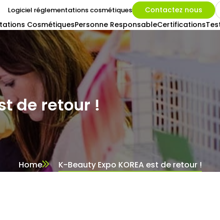
Contactez nous
Logiciel réglementations cosmétiques
tations Cosmétiques
Personne Responsable
Certifications
Tes
t de retour !
Home
K-Beauty Expo KOREA est de retour !