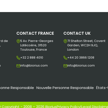
CONTACT FRANCE
CONTACT UK
rd de
5 Av. Pierre-Georges
71 Shelton Street, Covent
,
Latécoère, 31520
Garden, WC2H 9JQ,
Toulouse, France
London
+32 2 888 4010
+44 20 3866 1208
m
info@biorius.com
info@biorius.com
sonne Responsable
Nouvelle Personne Responsable
États-
 Copyright - 2008 – 2026 Biorius
Privacy Policy
|
Legal Disclaim