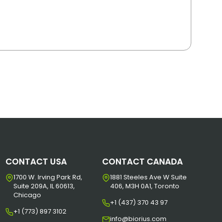
CONTACT USA
CONTACT CANADA
1700 W. Irving Park Rd,
1881 Steeles Ave W Suite
Suite 209A, IL 60613,
406, M3H 0A1, Toronto
Chicago
+1 (437) 370 43 97
+1 (773) 897 3102
info@biorius.com