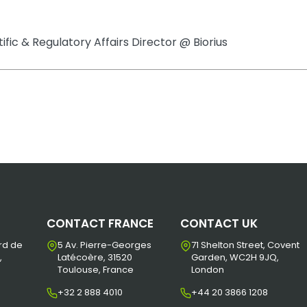
tific & Regulatory Affairs Director @ Biorius
CONTACT FRANCE
CONTACT UK
rd de
5 Av. Pierre-Georges
71 Shelton Street, Covent
,
Latécoère, 31520
Garden, WC2H 9JQ,
Toulouse, France
London
+32 2 888 4010
+44 20 3866 1208