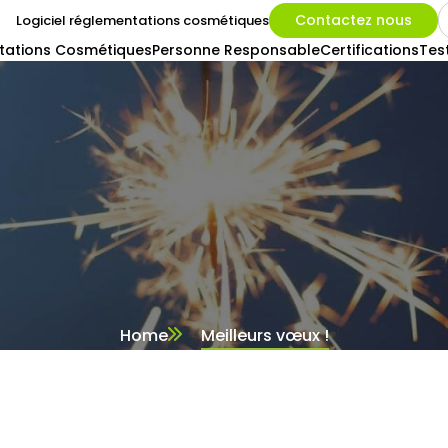
Contactez nous
Logiciel réglementations cosmétiques
tations Cosmétiques
Personne Responsable
Certifications
Tes
Home
Meilleurs vœux !