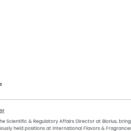
s
er
e Scientific & Regulatory Affairs Director at Biorius, brin
ously held positions at International Flavors & Fragrances