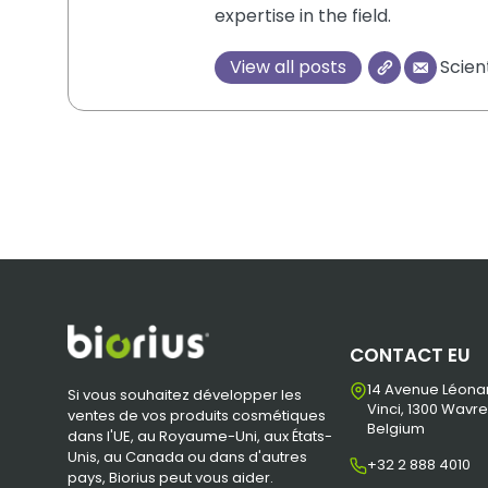
expertise in the field.
View all posts
Scien
CONTACT EU
14 Avenue Léona
Si vous souhaitez développer les
Vinci, 1300 Wavre
ventes de vos produits cosmétiques
Belgium
dans l'UE, au Royaume-Uni, aux États-
Unis, au Canada ou dans d'autres
+32 2 888 4010
pays, Biorius peut vous aider.