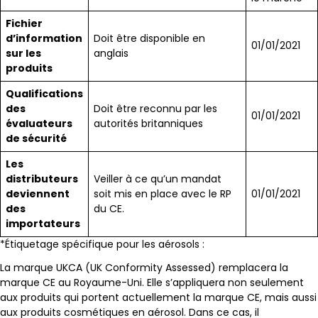
Fichier
d’information
Doit être disponible en
01/01/2021
sur les
anglais
produits
Qualifications
des
Doit être reconnu par les
01/01/2021
évaluateurs
autorités britanniques
de sécurité
Les
distributeurs
Veiller à ce qu’un mandat
deviennent
soit mis en place avec le RP
01/01/2021
des
du CE.
importateurs
*Étiquetage spécifique pour les aérosols :
La marque UKCA (UK Conformity Assessed) remplacera la
marque CE au Royaume-Uni. Elle s’appliquera non seulement
aux produits qui portent actuellement la marque CE, mais aussi
aux produits cosmétiques en aérosol. Dans ce cas, il