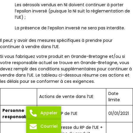
Les aérosols vendus en NI doivent continuer à porter
l’epsilon inversé (puisque la NI suit la réglementation de
l’UE) ;
La présence de l’epsilon inversé ne sera pas interdite.
Il peut y avoir des mesures spécifiques à prendre pour
continuer à vendre dans l’UE.
Si vous fabriquez votre produit en Grande-Bretagne et/ou si
votre responsable actuel se trouve en Grande-Bretagne, vous
devez remplir des conditions supplémentaires pour continuer à
vendre dans l’UE. Le tableau ci-dessous résume ces actions et
les délais pour se conformer à ces exigences.
Date
Actions de vente dans l’UE
limite
Personne
Appeler
Créer un RP de l’UE
01/01/2021
responsable
Courriel
Nom et adresse du RP de l’UE +