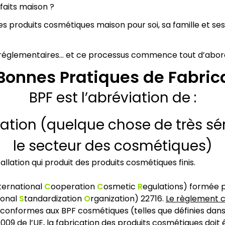
faits maison ?
 produits cosmétiques maison pour soi, sa famille et ses 
 réglementaires… et ce processus commence tout d’abord
Bonnes Pratiques de Fabric
BPF est l’abréviation de :
ation (quelque chose de très sé
le secteur des cosmétiques)
allation qui produit des produits cosmétiques finis.
ternational
C
ooperation
C
osmetic
R
egulations) formée p
ional
S
tandardization
O
rganization) 22716.
Le règlement 
 conformes aux BPF cosmétiques (telles que définies dans
9 de l’UE, la fabrication des produits cosmétiques doit