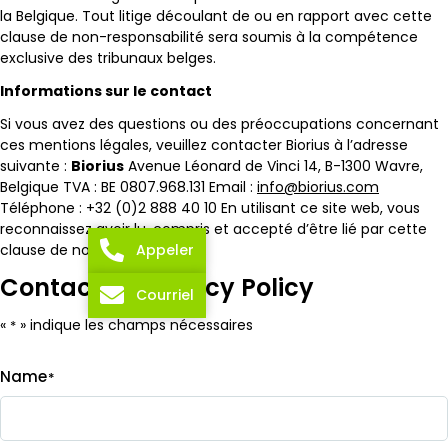
la Belgique. Tout litige découlant de ou en rapport avec cette
clause de non-responsabilité sera soumis à la compétence
exclusive des tribunaux belges.
Informations sur le contact
Si vous avez des questions ou des préoccupations concernant
ces mentions légales, veuillez contacter Biorius à l’adresse
suivante :
Biorius
Avenue Léonard de Vinci 14, B-1300 Wavre,
Belgique TVA : BE 0807.968.131 Email :
info@biorius.com
Téléphone : +32 (0)2 888 40 10 En utilisant ce site web, vous
reconnaissez avoir lu, compris et accepté d’être lié par cette
Appeler
clause de non-responsabilité.
Contact us Privacy Policy
Courriel
«
» indique les champs nécessaires
*
Name
*