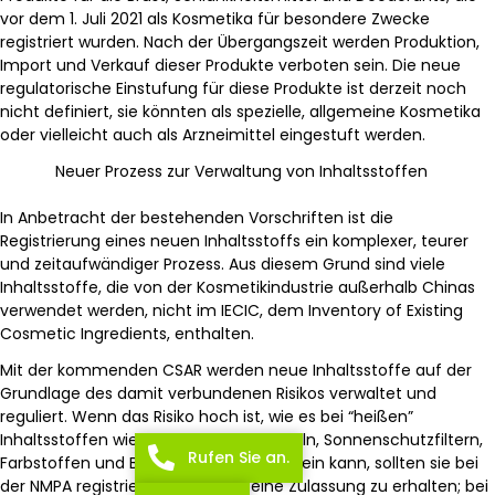
vor dem 1. Juli 2021 als Kosmetika für besondere Zwecke
registriert wurden. Nach der Übergangszeit werden Produktion,
Import und Verkauf dieser Produkte verboten sein. Die neue
regulatorische Einstufung für diese Produkte ist derzeit noch
nicht definiert, sie könnten als spezielle, allgemeine Kosmetika
oder vielleicht auch als Arzneimittel eingestuft werden.
Neuer Prozess zur Verwaltung von Inhaltsstoffen
In Anbetracht der bestehenden Vorschriften ist die
Registrierung eines neuen Inhaltsstoffs ein komplexer, teurer
und zeitaufwändiger Prozess. Aus diesem Grund sind viele
Inhaltsstoffe, die von der Kosmetikindustrie außerhalb Chinas
verwendet werden, nicht im IECIC, dem Inventory of Existing
Cosmetic Ingredients, enthalten.
Mit der kommenden CSAR werden neue Inhaltsstoffe auf der
Grundlage des damit verbundenen Risikos verwaltet und
reguliert. Wenn das Risiko hoch ist, wie es bei “heißen”
Inhaltsstoffen wie Konservierungsmitteln, Sonnenschutzfiltern,
Rufen Sie an.
Farbstoffen und Bleichmitteln der Fall sein kann, sollten sie bei
der NMPA registriert werden, um eine Zulassung zu erhalten; bei