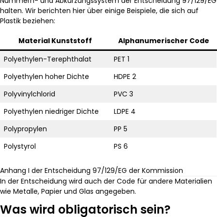
Nummern- und Abkürzungssystem der Entscheidung 97/129/EG
halten. Wir berichten hier über einige Beispiele, die sich auf
Plastik beziehen:
Material Kunststoff
Alphanumerischer Code
Polyethylen-Terephthalat
PET 1
Polyethylen hoher Dichte
HDPE 2
Polyvinylchlorid
PVC 3
Polyethylen niedriger Dichte
LDPE 4
Polypropylen
PP 5
Polystyrol
PS 6
Anhang I der Entscheidung 97/129/EG der Kommission
In der Entscheidung wird auch der Code für andere Materialien
wie Metalle, Papier und Glas angegeben.
Was wird obligatorisch sein?